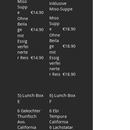
Miso
Inklusive
Supp
Miso-Suppe
e
€14.90
Miso
Ohne
Supp
Beila
e
€18.90
ge
€14.90
Ohne
mit
Beila
Essig
ge
€18.90
verfei
nerte
mit
r Reis
€14.90
Essig
verfei
nerte
r Reis
€18.90
5) Lunch Box
6) Lunch Box
E
F
6 Gekochter
6 Ebi
Thunfisch
Tempura
Avo.
California
California
6 Lachstatar