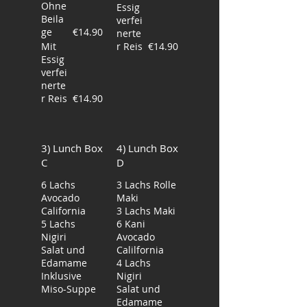
Ohne
Essig
Beila
verfei
ge
€14.90
nerte
Mit
r Reis
€14.90
Essig
verfei
nerte
r Reis
€14.90
3) Lunch Box
4) Lunch Box
C
D
6 Lachs
3 Lachs Rolle
Avocado
Maki
California
3 Lachs Maki
5 Lachs
6 Kani
Nigiri
Avocado
Salat und
Calilfornia
Edamame
4 Lachs
Inklusive
Nigiri
Miso-Suppe
Salat und
Edamame