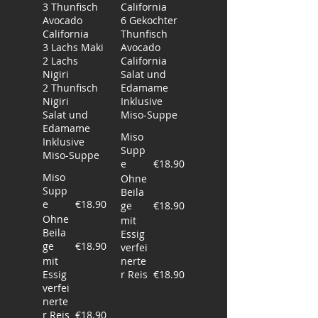
3 Thunfisch
California
Avocado
6 Gekochter
California
Thunfisch
3 Lachs Maki
Avocado
2 Lachs
California
Nigiri
Salat und
2 Thunfisch
Edamame
Nigiri
Inklusive
Salat und
Miso-Suppe
Edamame
Miso
Inklusive
Supp
Miso-Suppe
e
€18.90
Miso
Ohne
Supp
Beila
e
€18.90
ge
€18.90
Ohne
mit
Beila
Essig
ge
€18.90
verfei
mit
nerte
Essig
r Reis
€18.90
verfei
nerte
r Reis
€18.90