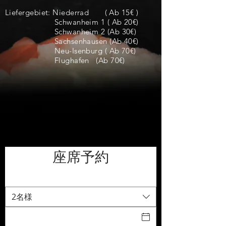
Liefergebiet:
Niederrad ( Ab 15€ )
Schwanheim 1 ( Ab 20€)
Schwanheim 2 (Ab 30€)
Sachsenhausen (Ab 40€)
Neu-Isenburg ( Ab 70€)
Flughafen (Ab 70€)
座席予約
2名様